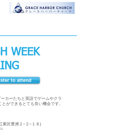
トは
チの
です
SH WEEK
RING
 to attend
ピーカーたちと英語でゲームやクラ
ことができるとても良い機会です。
江東区豊洲２−２−１８)
)