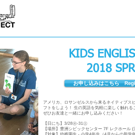
グレースハーバープロジェク
グレースハーバーチャー
地域貢献プロジェクト
ABOUT US
イベント｜EVENTS
お問合せ｜CONTACT
KIDS ENGLI
2018 SP
お申し込みはこちら Register
アメリカ、ロサンゼルスから来るネイティブス
フトをしよう！ 生の英語を気軽に楽しく触れる
ぜひお友達と一緒にお申し込みください！
【日にち】3/28㊌-31㊏
【場所】豊洲シビックセンター 7F レクホール (
【対象】幼稚園生 - 小学4年生（4月からの新学年