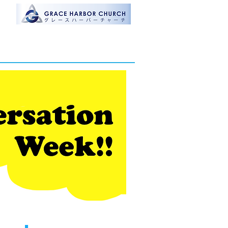
トは
チの
です