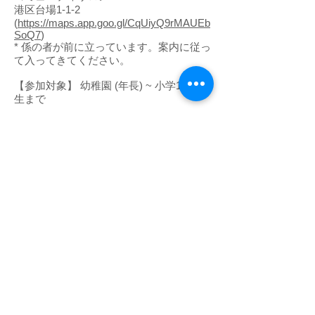
港区台場1-1-2
(
https://maps.app.goo.gl/CqUiyQ9rMAUEb
SoQ7
)
* 係の者が前に立っています。案内に従っ
て入ってきてください。
【参加対象】 幼稚園 (年長) ~ 小学1-4年
生まで
【定員】20名(子供)
【参加費】ピザ代一人 500円🍕（現地で
回収させていただきます。食べない人は
料金はいりません。）
【申し込み】
申し込みフォーム
から
【申込み締め切り】 7月28日㊐ (定員に
達した時点で募集を終了することがあり
ます)
【お問合せ】
info@graceharborproject.jp
お申し込みはこちら Register to attend