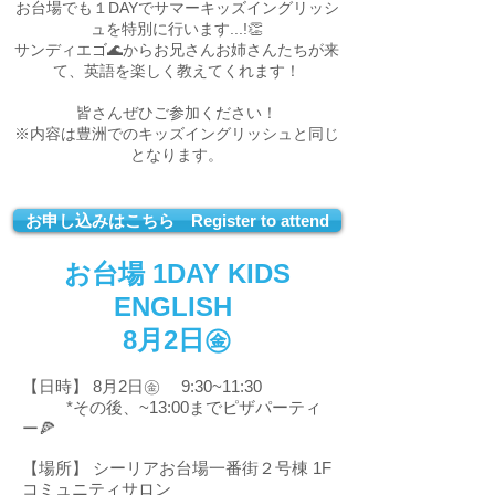
お台場でも１DAYでサマーキッズイングリッシ
ュを特別に行います...!👏
サンディエゴ🌊からお兄さんお姉さんたちが来
て、英語を楽しく教えてくれます！
皆さんぜひご参加ください！
※内容は豊洲でのキッズイングリッシュと同じ
となります。
お申し込みはこちら Register to attend
お台場 1DAY KIDS
ENGLISH
8月2日㊎
【日時】 8月2日㊎ 9:30~11:30
*その後、~13:00までピザパーティ
ー🍕
【場所】 シーリアお台場一番街２号棟 1F
コミュニティサロン